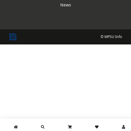
News
© MPSU Info