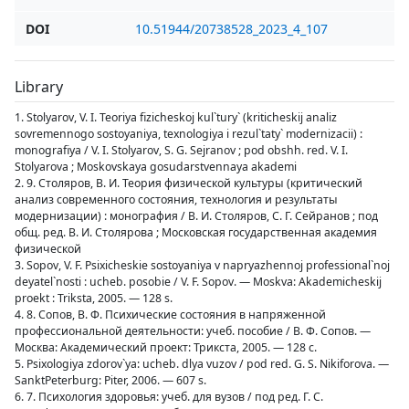
DOI
10.51944/20738528_2023_4_107
Library
1. Stolyarov, V. I. Teoriya fizicheskoj kul`tury` (kriticheskij analiz
sovremennogo sostoyaniya, texnologiya i rezul`taty` modernizacii) :
monografiya / V. I. Stolyarov, S. G. Sejranov ; pod obshh. red. V. I.
Stolyarova ; Moskovskaya gosudarstvennaya akademi
2. 9. Столяров, В. И. Теория физической культуры (критический
анализ современного состояния, технология и результаты
модернизации) : монография / В. И. Столяров, С. Г. Сейранов ; под
общ. ред. В. И. Столярова ; Московская государственная академия
физической
3. Sopov, V. F. Psixicheskie sostoyaniya v napryazhennoj professional`noj
deyatel`nosti : ucheb. posobie / V. F. Sopov. — Moskva: Akademicheskij
proekt : Triksta, 2005. — 128 s.
4. 8. Сопов, В. Ф. Психические состояния в напряженной
профессиональной деятельности: учеб. пособие / В. Ф. Сопов. —
Москва: Академический проект: Трикста, 2005. — 128 с.
5. Psixologiya zdorov`ya: ucheb. dlya vuzov / pod red. G. S. Nikiforova. —
SanktPeterburg: Piter, 2006. — 607 s.
6. 7. Психология здоровья: учеб. для вузов / под ред. Г. С.