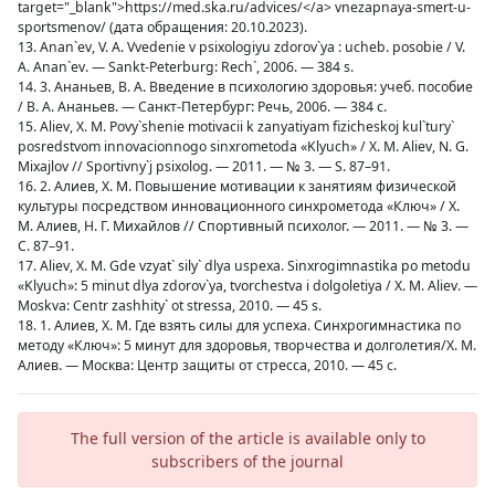
target="_blank">https://med.ska.ru/advices/</a> vnezapnaya-smert-u-
sportsmenov/ (дата обращения: 20.10.2023).
13. Anan`ev, V. A. Vvedenie v psixologiyu zdorov`ya : ucheb. posobie / V.
A. Anan`ev. — Sankt-Peterburg: Rech`, 2006. — 384 s.
14. 3. Ананьев, В. А. Введение в психологию здоровья: учеб. пособие
/ В. А. Ананьев. — Санкт-Петербург: Речь, 2006. — 384 с.
15. Aliev, X. M. Povy`shenie motivacii k zanyatiyam fizicheskoj kul`tury`
posredstvom innovacionnogo sinxrometoda «Klyuch» / X. M. Aliev, N. G.
Mixajlov // Sportivny`j psixolog. — 2011. — № 3. — S. 87–91.
16. 2. Алиев, Х. М. Повышение мотивации к занятиям физической
культуры посредством инновационного синхрометода «Ключ» / Х.
М. Алиев, Н. Г. Михайлов // Спортивный психолог. — 2011. — № 3. —
С. 87–91.
17. Aliev, X. M. Gde vzyat` sily` dlya uspexa. Sinxrogimnastika po metodu
«Klyuch»: 5 minut dlya zdorov`ya, tvorchestva i dolgoletiya / X. M. Aliev. —
Moskva: Centr zashhity` ot stressa, 2010. — 45 s.
18. 1. Алиев, Х. М. Где взять силы для успеха. Синхрогимнастика по
методу «Ключ»: 5 минут для здоровья, творчества и долголетия/Х. М.
Алиев. — Москва: Центр защиты от стресса, 2010. — 45 с.
The full version of the article is available only to
subscribers of the journal