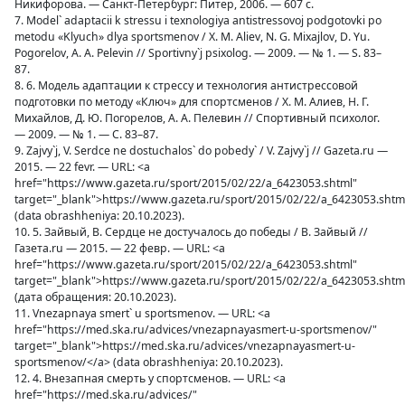
Никифорова. — Санкт-Петербург: Питер, 2006. — 607 с.
7. Model` adaptacii k stressu i texnologiya antistressovoj podgotovki po
metodu «Klyuch» dlya sportsmenov / X. M. Aliev, N. G. Mixajlov, D. Yu.
Pogorelov, A. A. Pelevin // Sportivny`j psixolog. — 2009. — № 1. — S. 83–
87.
8. 6. Модель адаптации к стрессу и технология антистрессовой
подготовки по методу «Ключ» для спортсменов / Х. М. Алиев, Н. Г.
Михайлов, Д. Ю. Погорелов, А. А. Пелевин // Спортивный психолог.
— 2009. — № 1. — С. 83–87.
9. Zajvy`j, V. Serdce ne dostuchalos` do pobedy` / V. Zajvy`j // Gazeta.ru —
2015. — 22 fevr. — URL: <a
href="https://www.gazeta.ru/sport/2015/02/22/a_6423053.shtml"
target="_blank">https://www.gazeta.ru/sport/2015/02/22/a_6423053.shtm
(data obrashheniya: 20.10.2023).
10. 5. Зайвый, В. Сердце не достучалось до победы / В. Зайвый //
Газета.ru — 2015. — 22 февр. — URL: <a
href="https://www.gazeta.ru/sport/2015/02/22/a_6423053.shtml"
target="_blank">https://www.gazeta.ru/sport/2015/02/22/a_6423053.shtm
(дата обращения: 20.10.2023).
11. Vnezapnaya smert` u sportsmenov. — URL: <a
href="https://med.ska.ru/advices/vnezapnayasmert-u-sportsmenov/"
target="_blank">https://med.ska.ru/advices/vnezapnayasmert-u-
sportsmenov/</a> (data obrashheniya: 20.10.2023).
12. 4. Внезапная смерть у спортсменов. — URL: <a
href="https://med.ska.ru/advices/"