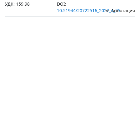
УДК: 159.98
DOI:
10.51944/20722516_2022_4_25
Аннотация